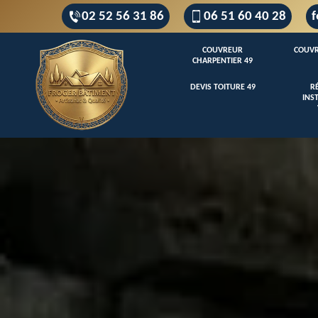
02 52 56 31 86
06 51 60 40 28
f
COUVREUR
COUVR
CHARPENTIER 49
DEVIS TOITURE 49
R
INS