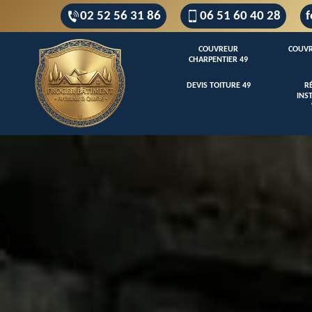
02 52 56 31 86
06 51 60 40 28
f
COUVREUR
COUVR
CHARPENTIER 49
DEVIS TOITURE 49
R
INS