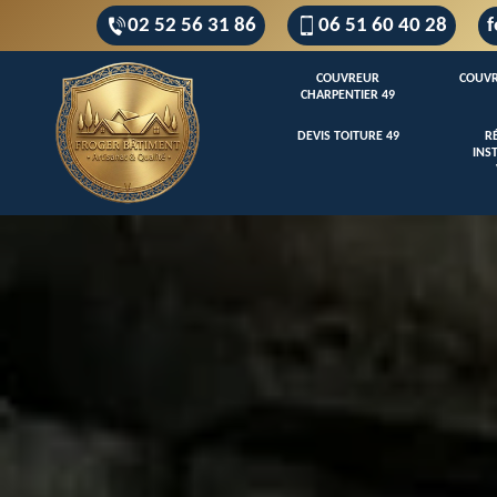
02 52 56 31 86
06 51 60 40 28
f
COUVREUR
COUVR
CHARPENTIER 49
DEVIS TOITURE 49
R
INS