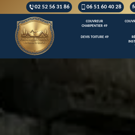
02 52 56 31 86
06 51 60 40 28
f
COUVREUR
COUVR
CHARPENTIER 49
DEVIS TOITURE 49
R
INS