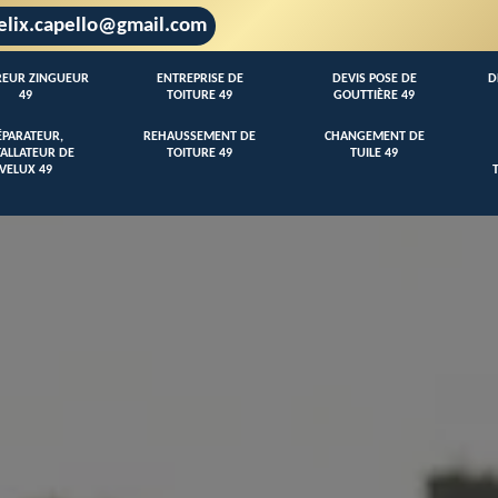
elix.capello@gmail.com
EUR ZINGUEUR
ENTREPRISE DE
DEVIS POSE DE
D
49
TOITURE 49
GOUTTIÈRE 49
ÉPARATEUR,
REHAUSSEMENT DE
CHANGEMENT DE
TALLATEUR DE
TOITURE 49
TUILE 49
VELUX 49