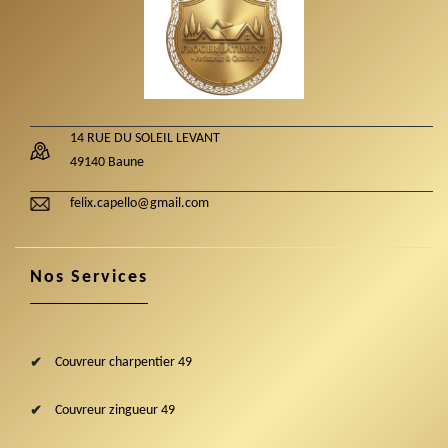
14 RUE DU SOLEIL LEVANT
49140 Baune
felix.capello@gmail.com
Nos Services
Couvreur charpentier 49
Couvreur zingueur 49