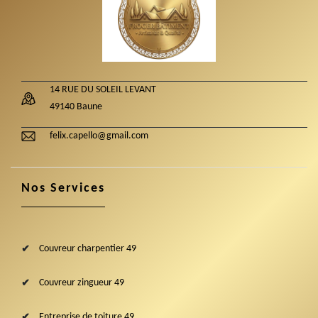
14 RUE DU SOLEIL LEVANT
49140 Baune
felix.capello@gmail.com
Nos Services
Couvreur charpentier 49
Couvreur zingueur 49
Entreprise de toiture 49