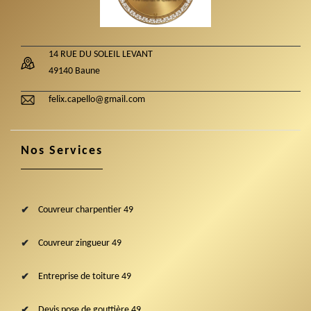
14 RUE DU SOLEIL LEVANT
49140 Baune
felix.capello@gmail.com
Nos Services
Couvreur charpentier 49
Couvreur zingueur 49
Entreprise de toiture 49
Devis pose de gouttière 49