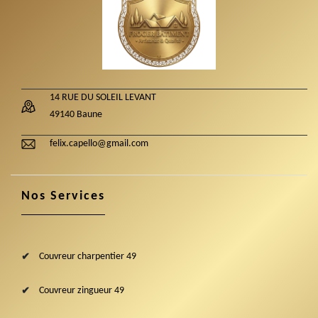
14 RUE DU SOLEIL LEVANT
49140 Baune
felix.capello@gmail.com
Nos Services
Couvreur charpentier 49
Couvreur zingueur 49