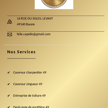
14 RUE DU SOLEIL LEVANT
49140 Baune
felix.capello@gmail.com
Nos Services
Couvreur charpentier 49
Couvreur zingueur 49
Entreprise de toiture 49
Devis pose de gouttière 49