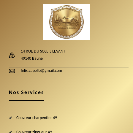
14 RUE DU SOLEIL LEVANT
49140 Baune
felix.capello@gmail.com
Nos Services
Couvreur charpentier 49
Couvreur zingueur 49