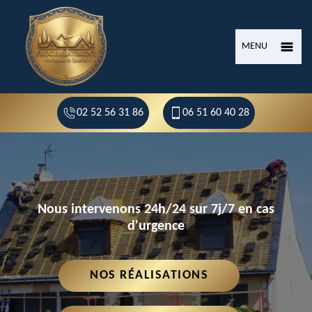
MENU
02 52 56 31 86
06 51 60 40 28
Nous intervenons 24h/24 sur 7j/7 en cas
d'urgence
NOS RÉALISATIONS