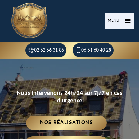
MENU
02 52 56 31 86
06 51 60 40 28
Nous intervenons 24h/24 sur 7j/7 en cas
d'urgence
NOS RÉALISATIONS