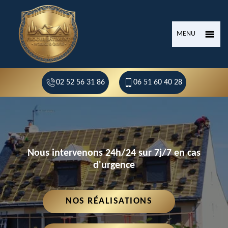
MENU
02 52 56 31 86
06 51 60 40 28
Nous intervenons 24h/24 sur 7j/7 en cas
d'urgence
NOS RÉALISATIONS