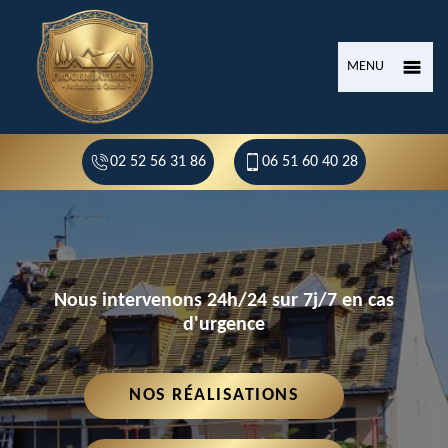
MENU
02 52 56 31 86
06 51 60 40 28
Nous intervenons 24h/24 sur 7j/7 en cas
d'urgence
NOS RÉALISATIONS